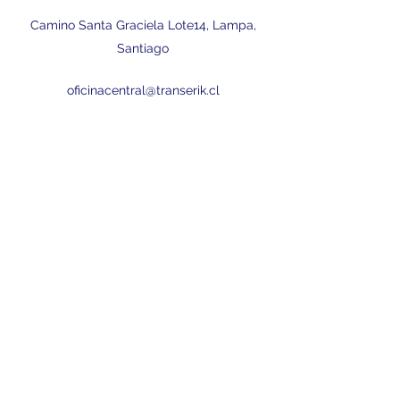
Camino Santa Graciela Lote14, Lampa,
Santiago
oficinacentral@transerik.cl
+56323648063
-
+56995991958